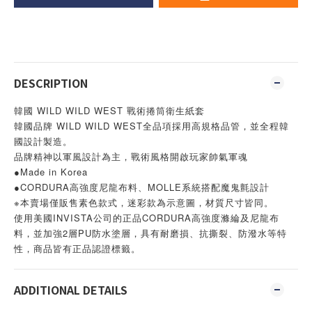
DESCRIPTION
韓國 WILD WILD WEST 戰術捲筒衛生紙套
韓國品牌 WILD WILD WEST全品項採用高規格品管，並全程韓
國設計製造。
品牌精神以軍風設計為主，戰術風格開啟玩家帥氣軍魂
●Made in Korea
●CORDURA高強度尼龍布料、MOLLE系統搭配魔鬼氈設計
※本賣場僅販售素色款式，迷彩款為示意圖，材質尺寸皆同。
使用美國INVISTA公司的正品CORDURA高強度滌綸及尼龍布
料，並加強2層PU防水塗層，具有耐磨損、抗撕裂、防潑水等特
性，商品皆有正品認證標籤。
ADDITIONAL DETAILS