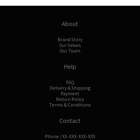
About
Brand Story
Our Values
Our Team
Help
FAQ
Delivery & Shipping
Payment
Return Policy
Terms & Conditions
Contact
Phone / XX-XXX-XXX-XXX