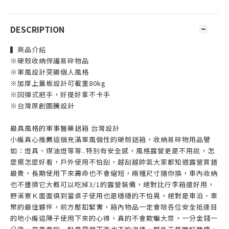
DESCRIPTION
▍商品介紹
※硬殼收納保
護易碎物品
※軍風設計突顯個人風格
※加厚上蓋板設計可載重80kg
※回彈式把手，好提好拿不卡手
※台灣原創圖騰設計
最具風格的軍事醫藥鋁箱 台灣設計
小編真心推薦這個充滿軍風個性的硬殼鋁箱，收納易碎物用品譬
如：燈具、煤油燈等等..特別有安全感，
風格露營更是不用說，怎
麼擺怎麼好看，戶外使用不怕刮，越刮越帥氣
大家都知道露營買錯
最貴，長期使用下來壽命也不會縮短，兩種尺寸隨你換，車內收納
也不壅擠
它大概可以吃掉3/1的露營裝備，絕對比行李箱還好用，
野溪寮Ｋ面面俱到
當桌子使用也是穩穩的不怕晃，絕對是車泊、車
聚的最佳夥伴，前方壓釦緊實，
箱內物品一定會陪各位安全抵達目
的地
小編這陣子使用下來的心得，真的不會欺騙大眾，一分金錢一