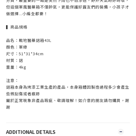
分貨，最重要的一點是突然下雨也不怕滲透，
野外天氣時好時壞，
但這個軍風醫藥箱不僅帥氣，更能保護好露友們的裝備，小孩子才
做選擇...小編全都要！
▍商品規格
品名：戰地醫藥鋁箱43L
顏色：軍綠
尺寸：51*31*34cm
材質：鋁
重量：4kg
注意：
鋁箱本身為烤漆工業生產的產品，本身箱體因製造過程多少會產生
些微刮傷或者痕跡
屬於正常現象非產品瑕疵、敬請理解！如介意的朋友請勿購買，謝
謝
ADDITIONAL DETAILS