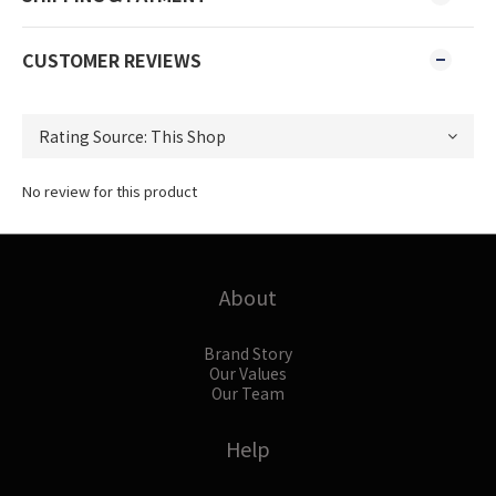
CUSTOMER REVIEWS
No review for this product
About
Brand Story
Our Values
Our Team
Help