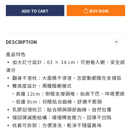
ADD TO CART
BUY NOW
DESCRIPTION
產品特色
▪ 加大尺寸設計：63 × 34 cm，可抱著入眠，安全感
滿分
▪ 翻身不落枕：大面積不滑落，怎麼動都睡在支撐區
▪ 雙高度設計，兩種睡眠模式
・高邊 12cm：側睡支撐頸椎，抬高下巴、呼吸更順
・低邊 8cm：仰睡貼合曲線，舒適不壓頸
▪ 乳膠記憶枕芯：貼合頭與頸部曲線，自然包覆
▪ 慢回彈減壓結構：緩慢釋放壓力，回彈不凹陷
▪ 枕套可拆卸：方便清洗，乾淨不殘留異味