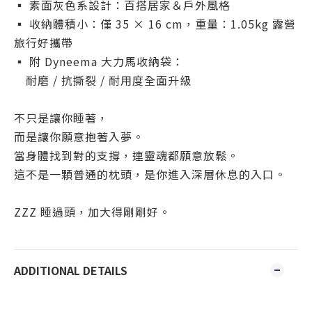
▪ 素面灰色系設計：百搭居家＆戶外風格
▪ 收納體積小：僅 35 × 16 cm，重量：1.05kg 露營
旅行好攜帶
▪ 附 Dyneema 大力馬收納袋：
耐磨 / 抗撕裂 / 耐用度全面升級
不只是讓你睡著，
而是讓你願意抱著入夢。
當身體找到對的支撐，連靈魂都願意放鬆。
這不是一顆普通的枕頭，是你進入深層休息的入口。
ZZZ 睡過頭，加大得剛剛好。
ADDITIONAL DETAILS