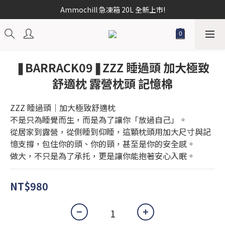
Ammochill 急凍箱 20L 全新上市!
❚BARRACK09❚ZZZ 睡過頭 加大極致
舒適枕 露營枕頭 記憶棉
ZZZ 睡過頭｜加大極致舒適枕
不是只為睡覺而生，而是為了讓你「放過自己」。
從居家到露營，從側睡到仰睡，這顆枕頭用加大尺寸與記
憶支撐，包住你的頭、你的頸，甚至是你的安全感。
做大，不只是為了承托，更是讓你能抱著安心入眠。
NT$980