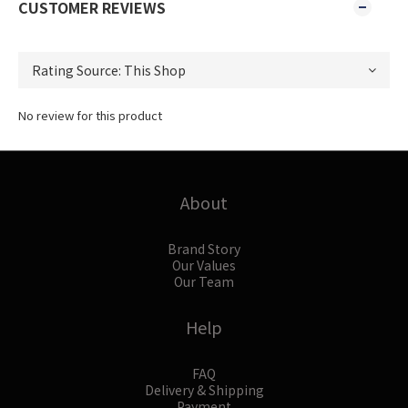
CUSTOMER REVIEWS
No review for this product
About
Brand Story
Our Values
Our Team
Help
FAQ
Delivery & Shipping
Payment