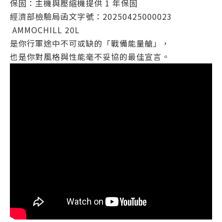
保固：主機與壓縮機提供 1 年保固
經濟部檢驗局函文字號：20250425000023
AMMOCHILL 20L
是你行軍途中不可或缺的「戰備能量艙」，
也是你對風格與性能毫不妥協的最佳宣言。