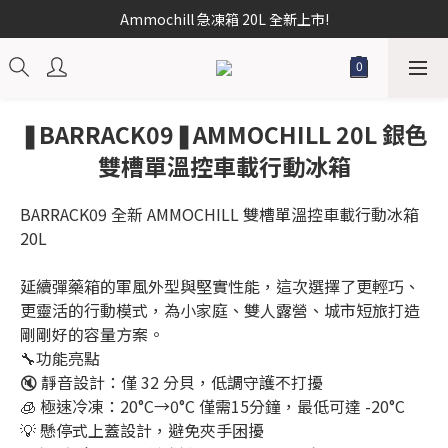
Ammochill 急凍箱 20L 全新上市!
❚BARRACK09❚AMMOCHILL 20L 銀色
雙槽單溫控車載行動冰箱
BARRACK09 全新 AMMOCHILL 雙槽單溫控車載行動冰箱 
20L
延續彈藥箱的軍風外型與堅實性能，這次選擇了更輕巧、
更靈活的行動模式，為小家庭、雙人露營、城市短旅打造
剛剛好的容量方案。
🔧功能亮點
🔇 靜音設計：僅 32 分貝，低調守護不打擾
🧊 極速冷凍：20°C→0°C 僅需15分鐘，最低可達 -20°C
💡 懸停式上蓋設計，避免夾手困擾