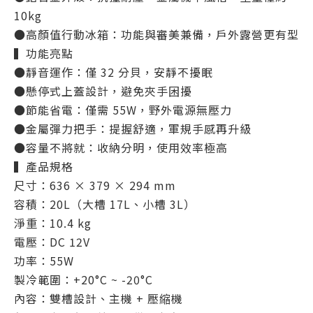
10kg
●高顏值行動冰箱：功能與審美兼備，戶外露營更有型
▍功能亮點
●靜音運作：僅 32 分貝，安靜不擾眠
●
懸停式上蓋設計，避免夾手困擾
●節能省電：僅需 55W，野外電源無壓力
●金屬彈力把手：提握舒適，軍規手感再升級
●容量不將就：收納分明，使用效率極高
▍產品規格
尺寸：636 × 379 × 294 mm
容積：20L（大槽 17L、小槽 3L）
淨重：10.4 kg
電壓：DC 12V
功率：55W
製冷範圍：+20°C ~ -20°C
內容：雙槽設計、主機 + 壓縮機