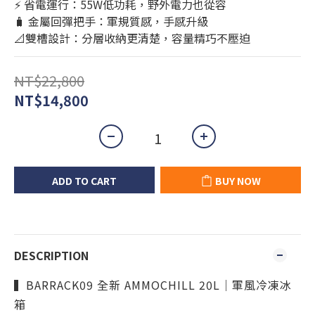
⚡ 省電運行：55W低功耗，野外電力也從容
🧳 金屬回彈把手：軍規質感，手感升級
📐雙槽設計：分層收納更清楚，容量精巧不壓迫
NT$22,800
NT$14,800
ADD TO CART
BUY NOW
DESCRIPTION
▍BARRACK09 全新 AMMOCHILL 20L｜軍風冷凍冰
箱