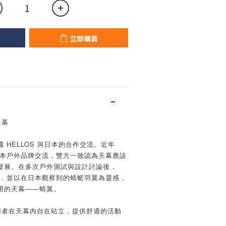
立即購買
天幕
 HELLOS 與日本的合作交流。近年
與日本戶外品牌交流，雙方一致認為天幕應該
發展。在多次戶外測試與設計討論後，
韓國，並以在日本觀察到的蜻蜓羽翼為靈感，
用的天幕——蜻翼。
使用者在天幕內自在站立，提供舒適的活動