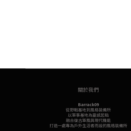
關於我們
Barrack09
從野戰基地到風格裝備所
以軍事基地為靈感起點
融合復古軍風與現代機能
打造一處專為戶外生活者而設的風格裝備所