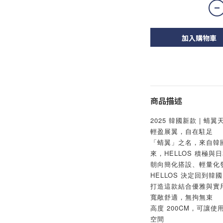
加入購物車
商品描述
2025 韓國新款 | 蜻翼
輕盈展翼，自在駐足
「蜻翼」之名，來自韓國
來，HELLOS 積極
朝向簡化搭設、輕量化
HELLOS 決定回到
打造這款結合優雅與實
寬敞舒適，無拘無束
高度 200CM，可讓
空間