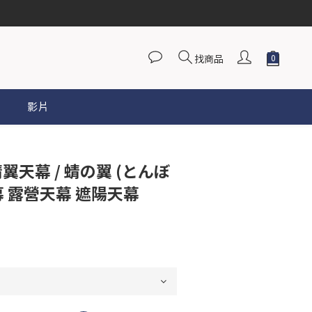
找商品
影片
立即購買
蜻翼天幕 / 蜻の翼 (とんぼ
幕 露營天幕 遮陽天幕