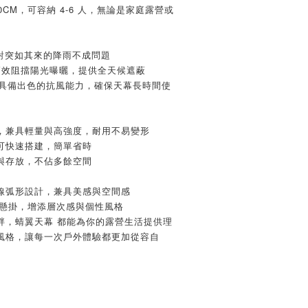
500CM，可容納 4-6 人，無論是家庭露營或
，應對突如其來的降雨不成問題
，高效阻擋陽光曝曬，提供全天候遮蔽
且具備出色的抗風能力，確保天幕長時間使
營柱，兼具輕量與高強度，耐用不易變形
可快速搭建，簡單省時
與存放，不佔多餘空間
線弧形設計，兼具美感與空間感
由懸掛，增添層次感與個性風格
畔，蜻翼天幕 都能為你的露營生活提供理
風格，讓每一次戶外體驗都更加從容自