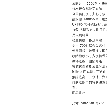
展開尺寸 500CM × 
好友聚會都游刃有餘
全天候防護，安心守候
耐水壓 10000MM
UPF50 紫外線防禦
70D 抗撕裂布，耐用
用依然穩固
輕量便攜，搭設簡易
採用 7001 鋁合金
僅需兩根主幹營柱，即
收納體積小，方便攜帶
獨特造型，細節升級
靈感來自蜻蜓展翼的流
附贈 2 面旗幟，可自
無論是高山、森林、湖
想的遮蔽與獨特的視覺
在。
商品規格
尺寸: 500*500 高200