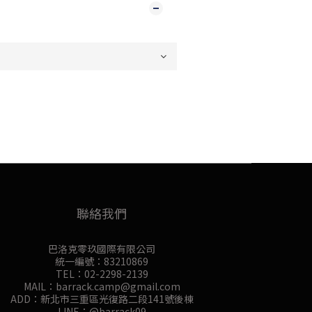
聯絡我們
巴洛克零玖國際有限公司
統一編號：83210869
TEL：02-2298-2139
MAIL：barrack.camp@gmail.com
ADD：新北市三重區光復路二段141號後棟
LINE：@barrack09