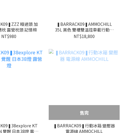
CK09❚ZZZ 睡過頭 加
❚BARRACK09❚AMMOCHILL
枕 露營枕頭 記憶棉
35L 黑色 雙槽雙溫控車載行動冰
箱
NT$980
NT$18,800
售完
K09❚38explore KT
❚BARRACK09❚行動冰箱 變壓器
EN 覺醒 日本38燈 露營
電源線 AMMOCHILL