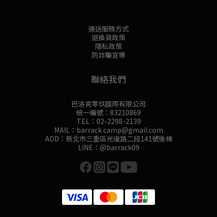
運送服務方式
退換貨政策
隱私政策
防詐騙宣導
聯絡我們
巴洛克零玖國際有限公司
統一編號：83210869
TEL：02-2298-2139
MAIL：barrack.camp@gmail.com
ADD：新北市三重區光復路二段141號後棟
LINE：@barrack09