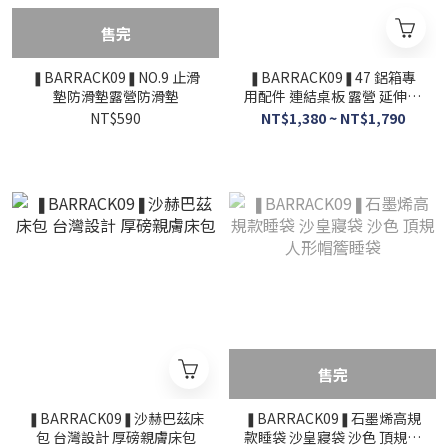
售完
❚BARRACK09❚NO.9 止滑
❚BARRACK09❚47 鋁箱專
墊防滑墊露營防滑墊
用配件 連結桌板 露營 延伸桌
板 露營桌板 戶外桌板 鋁箱桌
NT$590
NT$1,380 ~ NT$1,790
板 露營小桌
售完
❚BARRACK09❚沙赫巴茲床
❚BARRACK09❚石墨烯高規
包 台灣設計 厚磅親膚床包
款睡袋 沙皇寢袋 沙色 頂規人