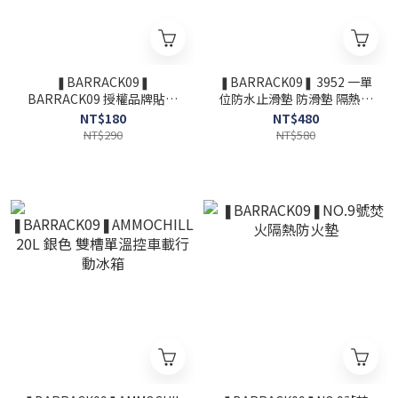
❚BARRACK09❚
❚BARRACK09❚ 3952 一單
BARRACK09 授權品牌貼紙
位防水止滑墊 防滑墊 隔熱墊
｜防水車貼・戶外潮牌・台
餐桌墊 車用防滑墊
NT$180
NT$480
韓聯名款
NT$290
NT$580