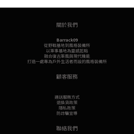
關於我們
Barrack09
從野戰基地到風格裝備所
以軍事基地為靈感起點
融合復古軍風與現代機能
打造一處專為戶外生活者而設的風格裝備所
顧客服務
運送服務方式
退換貨政策
隱私政策
防詐騙宣導
聯絡我們