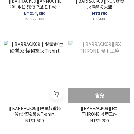
❚BARRACK09❚AMMOCHILL
❚BARRACK09❚NO.9號焚
20L 銀色 雙槽單溫控車載行
火隔熱防火墊
動冰箱
NT$14,800
NT$790
NT$22,800
NT$880
售完
❚BARRACK09❚限量超重磅
❚BARRACK09❚RX-
質感 怪物篝火T-shirt
THRONE 機甲王座
NT$1,580
NT$3,280