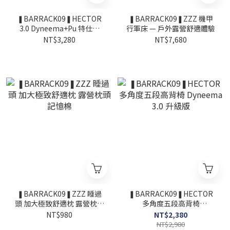
❚BARRACK09❚HECTOR
❚BARRACK09❚ZZZ 機甲
3.0 Dyneema+Pu 特仕版
行軍床 — 戶外露營舒適體驗
(機甲王座2.0)
NT$3,280
NT$7,680
❚BARRACK09❚ZZZ 睡過
❚BARRACK09❚HECTOR
頭 加大極致舒適枕 露營枕頭
多角度五段高背椅
記憶棉
Dyneema 3.0 升級版
NT$980
NT$2,380
NT$2,980