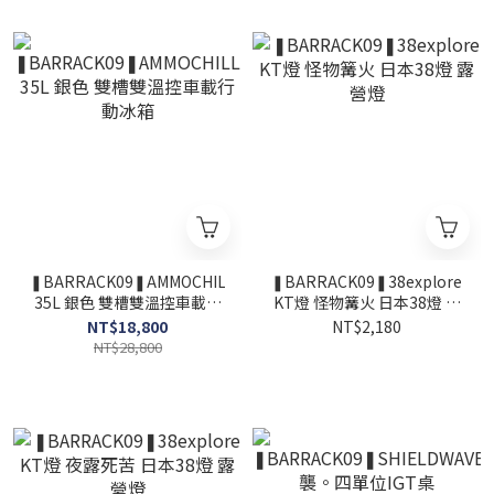
❚BARRACK09❚AMMOCHILL
❚BARRACK09❚38explore
35L 銀色 雙槽雙溫控車載行
KT燈 怪物篝火 日本38燈 露
動冰箱
營燈
NT$18,800
NT$2,180
NT$28,800