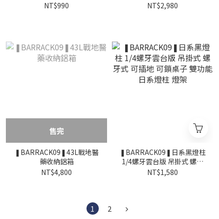
形帽簷睡袋
NT$990
NT$2,980
售完
❚BARRACK09❚43L戰地醫
❚BARRACK09❚日系黑燈柱
藥收納鋁箱
1/4螺牙雲台版 吊掛式 螺牙
式 可插地 可鎖桌子 雙功能日
NT$4,800
NT$1,580
系燈柱 燈架
1
2